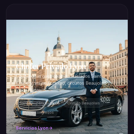
Chofer Privado Lyon
Capital de la gastronomía. Traslados Saint-
Exupéry, viajes Eurexpo, circuitos Beaujolais y
Vieux-Lyon.
Saint-Exupéry express
Circuito Beaujolais
Servicio congresos
Servicios Lyon