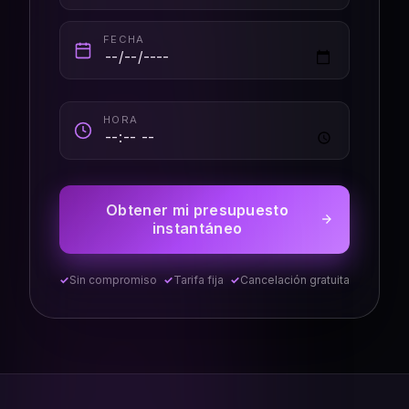
FECHA
HORA
Obtener mi presupuesto
instantáneo
Sin compromiso
Tarifa fija
Cancelación gratuita