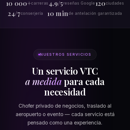
10 000+
4.9/5
120
carreras
reseñas Google
ciudades
24/7
10 min
conserjería
de antelación garantizada
NUESTROS SERVICIOS
Un servicio VTC
a medida
para cada
necesidad
Chofer privado de negocios, traslado al
aeropuerto o evento — cada servicio está
pensado como una experiencia.