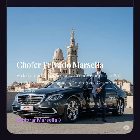
Chofer Privado Marsella
En la ciudad focense, servicio premium hacia Aix-
en-Provence, Cassis y la Costa Azul. Cruceros y
eventos.
Costa Azul
Servicio cruceros
Multilingüe
Explorar Marsella