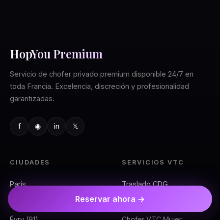
HopYou Premium
Servicio de chofer privado premium disponible 24/7 en
toda Francia. Excelencia, discreción y profesionalidad
garantizadas.
f
◉
in
𝕏
CIUDADES
SERVICIOS VTC
París
Traslado CDG
Reservar ahora →
Nanterre (92)
Traslado Orly
Évry (91)
Chofer VTC Mujer