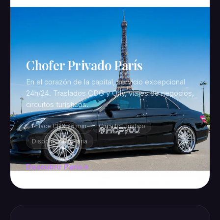
Chofer Privado París
En el corazón de la capital, servicio excepcional
24h/24. Traslados CDG y Orly, viajes de negocios,
circuitos turísticos.
Enlace CDG 45 min
Circuito turístico
Disposición horaria
Descubrir París